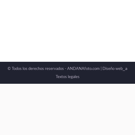
_a
© Todos los derechos reservados - ANDANAfoto.com |
Diseño web
Textos legales