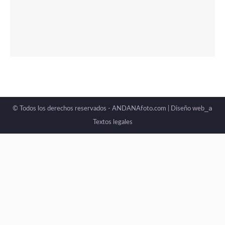
_a
© Todos los derechos reservados - ANDANAfoto.com |
Diseño web
Textos legales