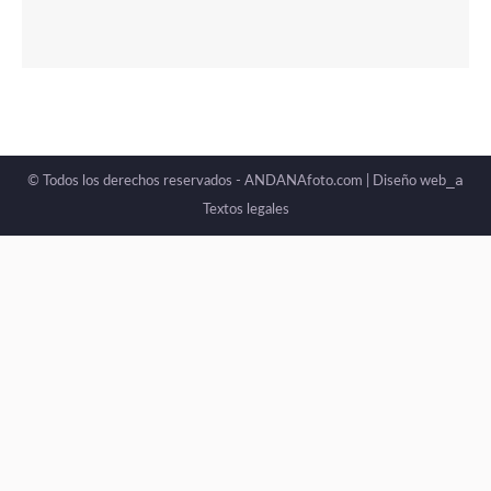
_a
© Todos los derechos reservados - ANDANAfoto.com |
Diseño web
Textos legales