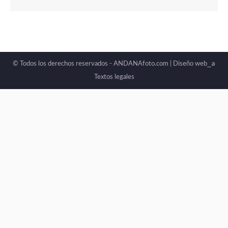
_a
© Todos los derechos reservados - ANDANAfoto.com |
Diseño web
Textos legales