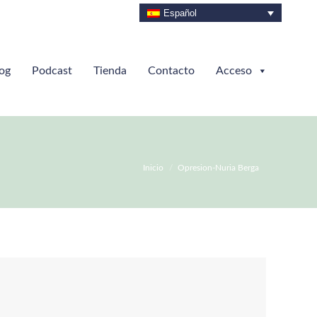
Español
og
Podcast
Tienda
Contacto
Acceso
Estás aquí:
Inicio
Opresion-Nuria Berga