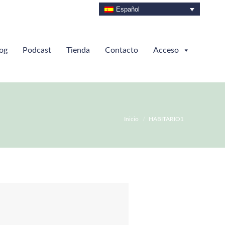
Español
og
Podcast
Tienda
Contacto
Acceso
Estás aquí:
Inicio
HABITARIO1