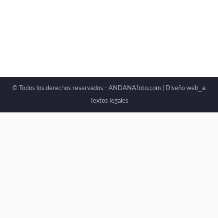
_a
© Todos los derechos reservados - ANDANAfoto.com |
Diseño web
Textos legales