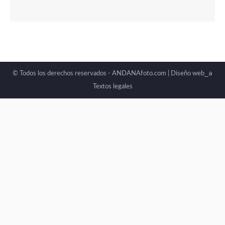
_a
© Todos los derechos reservados - ANDANAfoto.com |
Diseño web
Textos legales