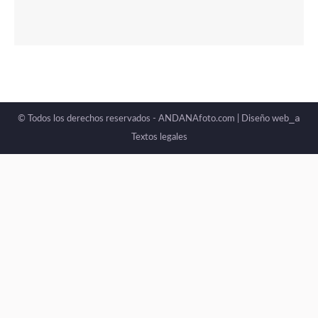
_a
© Todos los derechos reservados - ANDANAfoto.com |
Diseño web
Textos legales