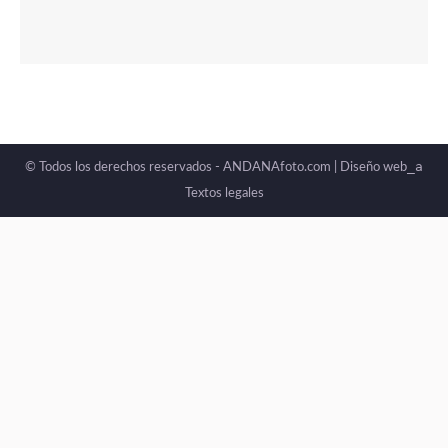
_a
© Todos los derechos reservados - ANDANAfoto.com |
Diseño web
Textos legales