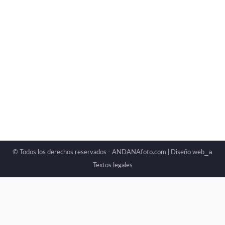
_a
© Todos los derechos reservados - ANDANAfoto.com |
Diseño web
Textos legales