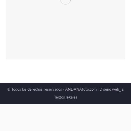
_a
© Todos los derechos reservados - ANDANAfoto.com |
Diseño web
Textos legales