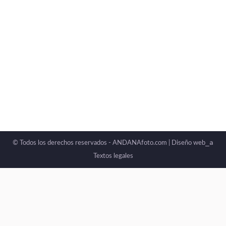
_a
© Todos los derechos reservados - ANDANAfoto.com |
Diseño web
Textos legales