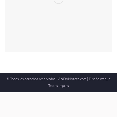
_a
© Todos los derechos reservados - ANDANAfoto.com |
Diseño web
Textos legales