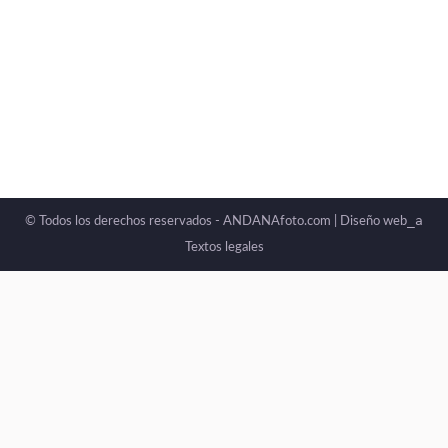
_a
© Todos los derechos reservados - ANDANAfoto.com |
Diseño web
Textos legales