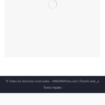
_a
© Todos los derechos reservados - ANDANAfoto.com |
Diseño web
Textos legales