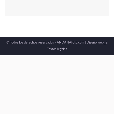
_a
© Todos los derechos reservados - ANDANAfoto.com |
Diseño web
Textos legales