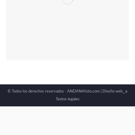
_a
© Todos los derechos reservados - ANDANAfoto.com |
Diseño web
Textos legales