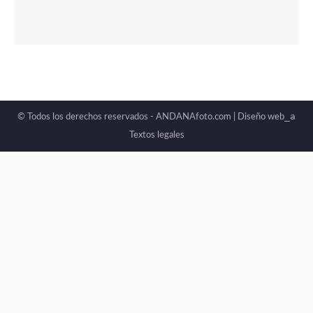
_a
© Todos los derechos reservados - ANDANAfoto.com |
Diseño web
Textos legales