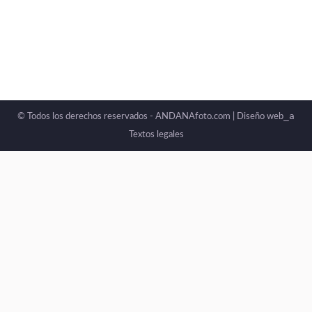
_a
© Todos los derechos reservados - ANDANAfoto.com |
Diseño web
Textos legales