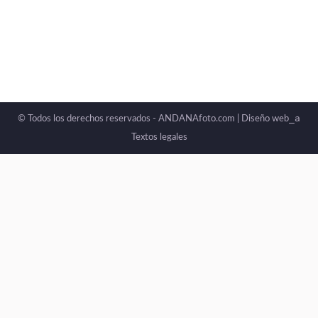
_a
© Todos los derechos reservados - ANDANAfoto.com |
Diseño web
Textos legales