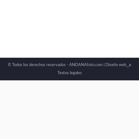
_a
© Todos los derechos reservados - ANDANAfoto.com |
Diseño web
Textos legales