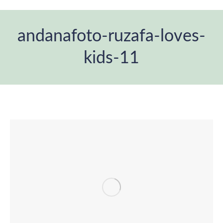
andanafoto-ruzafa-loves-
kids-11
You are here: