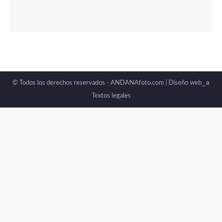
_a
© Todos los derechos reservados - ANDANAfoto.com |
Diseño web
Textos legales