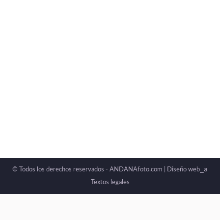
_a
© Todos los derechos reservados - ANDANAfoto.com |
Diseño web
Textos legales