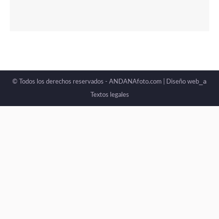
_a
© Todos los derechos reservados - ANDANAfoto.com |
Diseño web
Textos legales