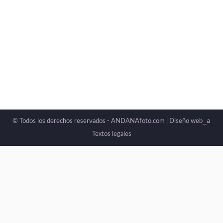
_a
© Todos los derechos reservados - ANDANAfoto.com |
Diseño web
Textos legales