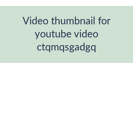
Video thumbnail for
youtube video
ctqmqsgadgq
You are here: