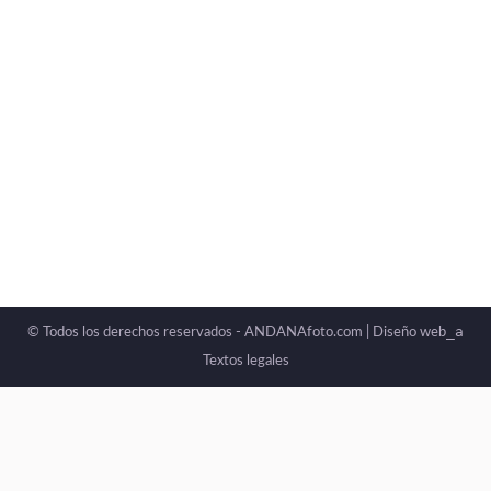
_a
© Todos los derechos reservados - ANDANAfoto.com |
Diseño web
Textos legales