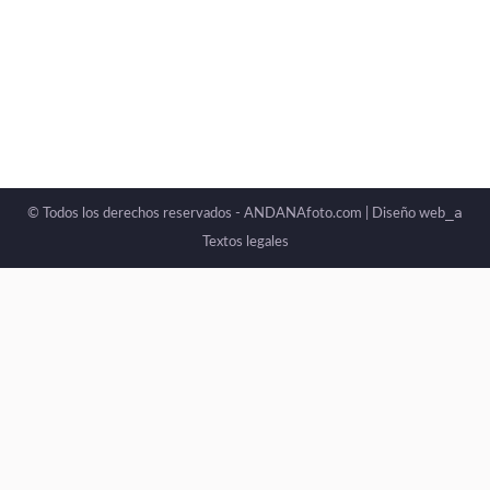
_a
© Todos los derechos reservados - ANDANAfoto.com |
Diseño web
Textos legales