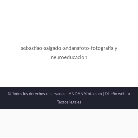
sebastiao-salgado-andanafoto-fotografía y
neuroeducacion
_a
© Todos los derechos reservados - ANDANAfoto.com |
Diseño web
Textos legales