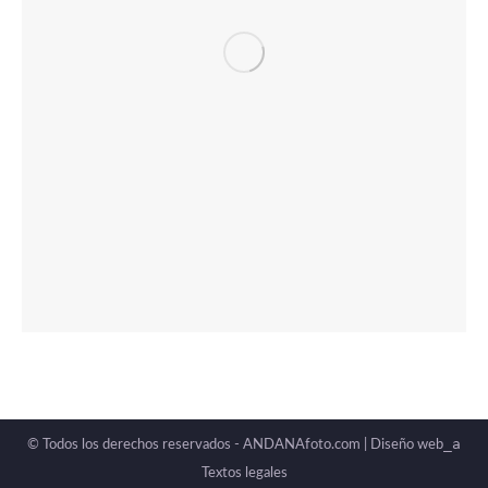
_a
© Todos los derechos reservados - ANDANAfoto.com |
Diseño web
Textos legales