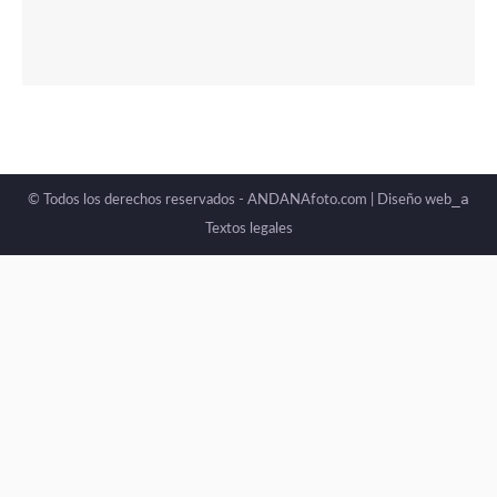
_a
© Todos los derechos reservados - ANDANAfoto.com |
Diseño web
Textos legales