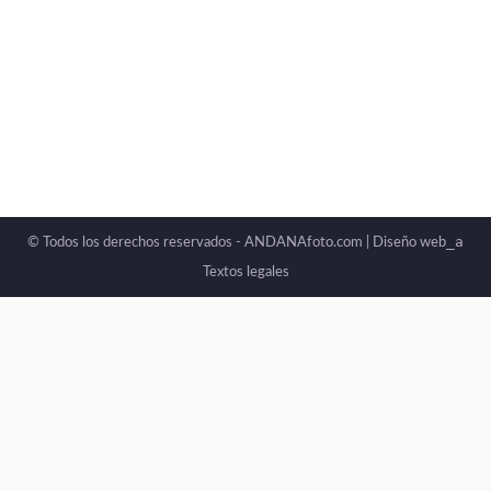
_a
© Todos los derechos reservados - ANDANAfoto.com |
Diseño web
Textos legales