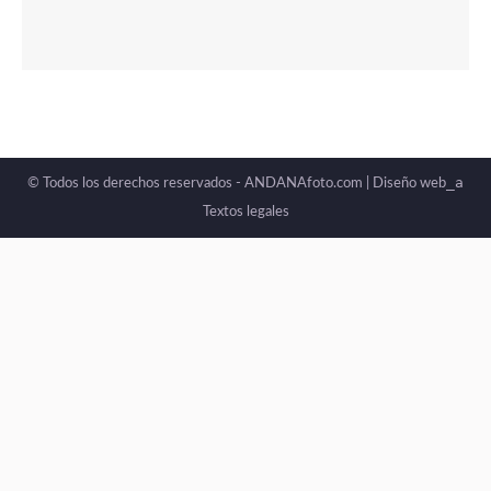
_a
© Todos los derechos reservados - ANDANAfoto.com |
Diseño web
Textos legales