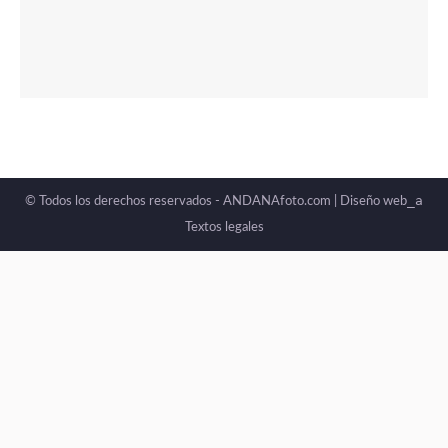
_a
© Todos los derechos reservados - ANDANAfoto.com |
Diseño web
Textos legales