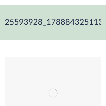
25593928_178884325113
You are here: