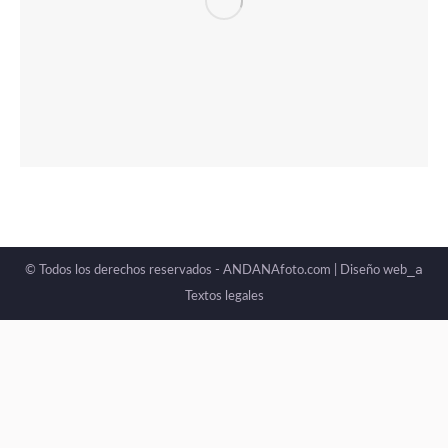
_a
© Todos los derechos reservados - ANDANAfoto.com |
Diseño web
Textos legales