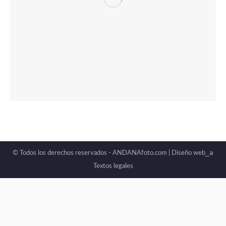
_a
© Todos los derechos reservados - ANDANAfoto.com |
Diseño web
Textos legales