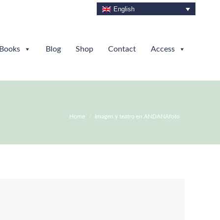
English
Books
Blog
Shop
Contact
Access
You are here:
Home
Imagen y teatro en ANDANAfoto