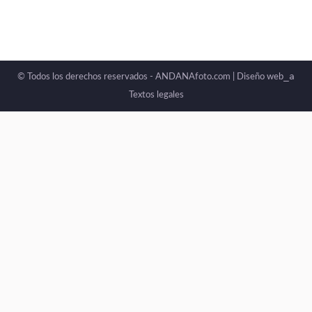
_a
© Todos los derechos reservados - ANDANAfoto.com |
Diseño web
Textos legales