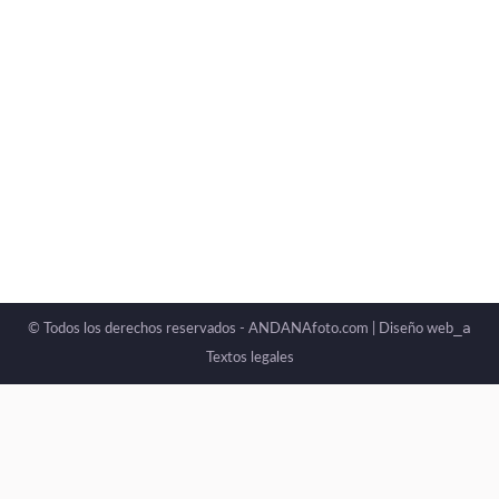
_a
© Todos los derechos reservados - ANDANAfoto.com |
Diseño web
Textos legales