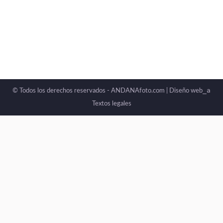
_a
© Todos los derechos reservados - ANDANAfoto.com |
Diseño web
Textos legales