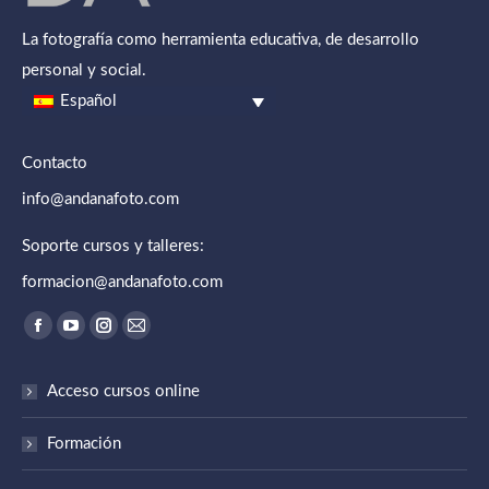
La fotografía como herramienta educativa, de desarrollo
personal y social.
Español
Contacto
info@andanafoto.com
Soporte cursos y talleres:
formacion@andanafoto.com
Encuéntranos en:
Abrir
Abrir
Abrir
Abrir
enlace
enlace
enlace
enlace
Acceso cursos online
en
en
en
en
una
una
una
una
Formación
nueva
nueva
nueva
nueva
ventana/pestaña
ventana/pestaña
ventana/pestaña
ventana/pestaña