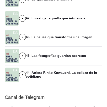
47. Investigar aquello que intuíamos
46. La pausa que transforma una imagen
45. Las fotografías guardan secretos
44. Artista Rinko Kawauchi. La belleza de lo
cotidiano
Canal de Telegram